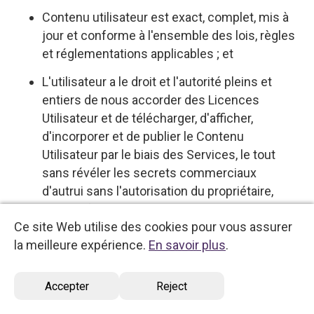
Contenu utilisateur est exact, complet, mis à
jour et conforme à l'ensemble des lois, règles
et réglementations applicables ; et
L'utilisateur a le droit et l'autorité pleins et
entiers de nous accorder des Licences
Utilisateur et de télécharger, d'afficher,
d'incorporer et de publier le Contenu
Utilisateur par le biais des Services, le tout
sans révéler les secrets commerciaux
d'autrui sans l'autorisation du propriétaire,
sans enfreindre ou violer les droits d'auteur,
Ce site Web utilise des cookies pour vous assurer
les droits à la vie privée, les droits de publicité,
la meilleure expérience.
En savoir plus
.
les marques déposées ou tout autre droit
contractuel, de propriété intellectuelle ou de
propriété d'une tierce partie. Nous respectons
Accepter
Reject
la propriété intellectuelle d'autrui et prenons